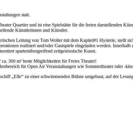
taltungen statt.
ter Quartier und ist eine Spielstätte für die freien darstellenden Kü
tellende Künstlerinnen und Künstler.
tlerischen Leitung von Tom Wolter mit dem Kapitel#1 Hysterie, stellt 
erationen realisiert und/oder Gastspiele eingeladen werden. Innerhalb 
sentiert spartenübergreifend zeitgenössische Kunst.
f ca. 300 m² beste Möglichkeiten für Freies Theater!
enbereich für Open Air Veranstaltungen wie Sommertheater oder -kin
tschiff „Elfe“ zu einer schwimmenden Bühne umgebaut, auf der Lesun