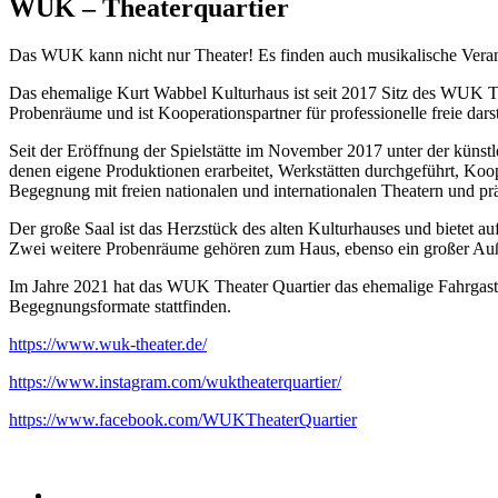
WUK – Theaterquartier
Das WUK kann nicht nur Theater! Es finden auch musikalische Verans
Das ehemalige Kurt Wabbel Kulturhaus ist seit 2017 Sitz des WUK Thea
Probenräume und ist Kooperationspartner für professionelle freie dars
Seit der Eröffnung der Spielstätte im November 2017 unter der küns
denen eigene Produktionen erarbeitet, Werkstätten durchgeführt, Koop
Begegnung mit freien nationalen und internationalen Theatern und prä
Der große Saal ist das Herzstück des alten Kulturhauses und bietet au
Zwei weitere Probenräume gehören zum Haus, ebenso ein großer Auß
Im Jahre 2021 hat das WUK Theater Quartier das ehemalige Fahrgas
Begegnungsformate stattfinden.
https://www.wuk-theater.de/
https://www.instagram.com/wuktheaterquartier/
https://www.facebook.com/WUKTheaterQuartier