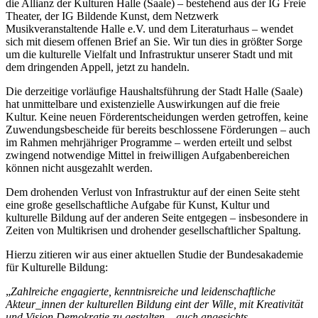
die Allianz der Kulturen Halle (Saale) – bestehend aus der IG Freie
Theater, der IG Bildende Kunst, dem Netzwerk
Musikveranstaltende Halle e.V. und dem Literaturhaus – wendet
sich mit diesem offenen Brief an Sie. Wir tun dies in größter Sorge
um die kulturelle Vielfalt und Infrastruktur unserer Stadt und mit
dem dringenden Appell, jetzt zu handeln.
Die derzeitige vorläufige Haushaltsführung der Stadt Halle (Saale)
hat unmittelbare und existenzielle Auswirkungen auf die freie
Kultur. Keine neuen Förderentscheidungen werden getroffen, keine
Zuwendungsbescheide für bereits beschlossene Förderungen – auch
im Rahmen mehrjähriger Programme – werden erteilt und selbst
zwingend notwendige Mittel in freiwilligen Aufgabenbereichen
können nicht ausgezahlt werden.
Dem drohenden Verlust von Infrastruktur auf der einen Seite steht
eine große gesellschaftliche Aufgabe für Kunst, Kultur und
kulturelle Bildung auf der anderen Seite entgegen – insbesondere in
Zeiten von Multikrisen und drohender gesellschaftlicher Spaltung.
Hierzu zitieren wir aus einer aktuellen Studie der Bundesakademie
für Kulturelle Bildung:
„
Zahlreiche engagierte, kenntnisreiche und leidenschaftliche
Akteur_innen der kulturellen Bildung eint der Wille, mit Kreativität
und Vision Demokratie zu gestalten – auch angesichts