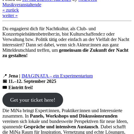
Musikveranstaltende
« zurück
weiter »
Du engagierst dich für Nachtkultur, als Club- und
Konzertspielstättenbetreiber:in, bist Kulturschaffende:r oder
Verwaltung bzw. Politik tätig oder einfach an der Vielfalt der Nacht
interessiert? Dann sei dabei, wenn sich Akteur:innen aus ganz
Mitteldeutschland treffen, um
gemeinsam die Zukunft der Nacht
zu gestalten!
📍
Jena |
IMAGINATA – ein Experimentarium
📅
11.–12. September 2025
🎟
Eintritt frei!
Get your ticket here!
Die MiNa bringt Expert:innen, Praktiker:innen und Interessierte
zusammen. In
Panels, Workshops und Diskussionsrunden
vereinen sich lokale und bundesweite Perspektiven für neue Ideen,
spannende
Gespräche und intensiven Austausch
. Dabei schafft
die MiNa Raum für Inspiration, Vernetzung und echte Lösungen,