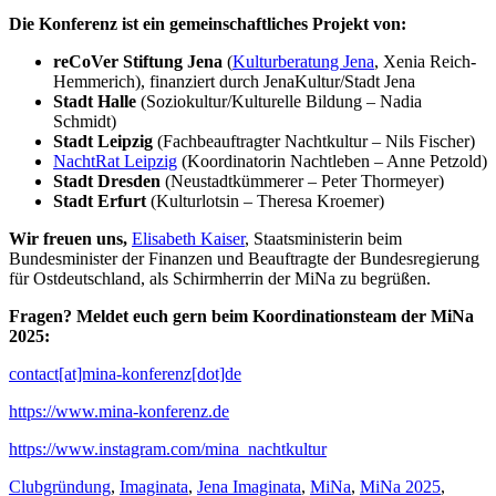
Die Konferenz ist ein gemeinschaftliches Projekt von:
reCoVer Stiftung Jena
(
Kulturberatung Jena
, Xenia Reich-
Hemmerich), finanziert durch JenaKultur/Stadt Jena
Stadt Halle
(Soziokultur/Kulturelle Bildung – Nadia
Schmidt)
Stadt Leipzig
(Fachbeauftragter Nachtkultur – Nils Fischer)
NachtRat Leipzig
(Koordinatorin Nachtleben – Anne Petzold)
Stadt Dresden
(Neustadtkümmerer – Peter Thormeyer)
Stadt Erfurt
(Kulturlotsin – Theresa Kroemer)
Wir freuen uns,
Elisabeth Kaiser
, Staatsministerin beim
Bundesminister der Finanzen und Beauftragte der Bundesregierung
für Ostdeutschland, als Schirmherrin der MiNa zu begrüßen.
Fragen? Meldet euch gern beim Koordinationsteam der MiNa
2025:
contact[at]mina-konferenz[dot]de
https://www.mina-konferenz.de
https://www.instagram.com/mina_nachtkultur
Clubgründung
,
Imaginata
,
Jena Imaginata
,
MiNa
,
MiNa 2025
,