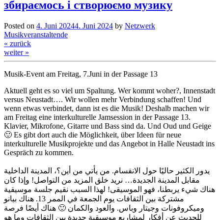
збираємось і створюємо музику
Posted on
4. Juni 2024
4. Juni 2024
by
Netzwerk
Musikveranstaltende
« zurück
weiter »
Musik-Event am Freitag, 7.Juni in der Passage 13
Aktuell geht es so viel um Spaltung. Wer kommt woher?, Innenstadt
versus Neustadt…. Wir wollen mehr Verbindung schaffen! Und
wenn etwas verbindet, dann ist es die Musik! Deshalb machen wir
am Freitag eine interkulturelle Jamsession in der Passage 13.
Klavier, Mikrofone, Gitarre und Bass sind da. Und Oud und Geige
🙂 Es gibt dort auch die Möglichkeit, über Ideen für neue
interkulturelle Musikprojekte und das Angebot in Halle Neustadt ins
Gespräch zu kommen.
يدور الكثير حاليًا حول الانقسام. من يأتي من أين؟، المدينة الداخلية
مقابل المدينة الجديدة… نريد خلق المزيد من التواصل! وإذا كان
هناك شيء يربطنا، فهو الموسيقى! لهذا السبب نقيم جلسة موسيقية
مشتركة بين الثقافات يوم الجمعة في الممر 13. هناك بيانو
وميكروفونات وجيتار وباس. والعود والكمان 🙂 هناك أيضًا فرصة
للحديث عن أفكار لمشاريع موسيقية جديدة بين الثقافات وما هو