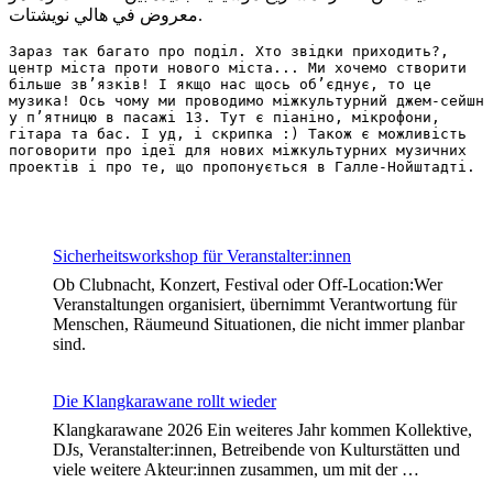
معروض في هالي نويشتات.
Зараз так багато про поділ. Хто звідки приходить?, 
центр міста проти нового міста... Ми хочемо створити 
більше зв’язків! І якщо нас щось об’єднує, то це 
музика! Ось чому ми проводимо міжкультурний джем-сейшн 
у п’ятницю в пасажі 13. Тут є піаніно, мікрофони, 
гітара та бас. І уд, і скрипка :) Також є можливість 
поговорити про ідеї для нових міжкультурних музичних 
проектів і про те, що пропонується в Галле-Нойштадті. 
Sicherheitsworkshop für Veranstalter:innen
Ob Clubnacht, Konzert, Festival oder Off-Location:Wer
Veranstaltungen organisiert, übernimmt Verantwortung für
Menschen, Räumeund Situationen, die nicht immer planbar
sind.
Die Klangkarawane rollt wieder
Klangkarawane 2026 Ein weiteres Jahr kommen Kollektive,
DJs, Veranstalter:innen, Betreibende von Kulturstätten und
viele weitere Akteur:innen zusammen, um mit der …